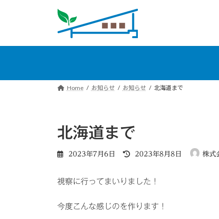
コ
ナ
ン
ビ
テ
ゲ
ン
ー
ツ
シ
へ
ョ
ス
ン
キ
に
Home
お知らせ
お知らせ
北海道まで
ッ
移
プ
動
北海道まで
最
2023年7月6日
2023年8月8日
株式
終
更
視察に行ってまいりました！
新
日
時
今度こんな感じのを作ります！
: